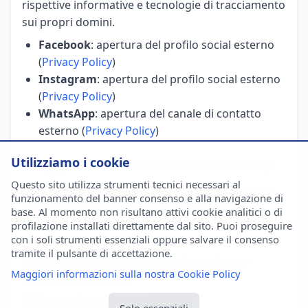
rispettive informative e tecnologie di tracciamento
sui propri domini.
Facebook
: apertura del profilo social esterno
(
Privacy Policy
)
Instagram
: apertura del profilo social esterno
(
Privacy Policy
)
WhatsApp
: apertura del canale di contatto
esterno (
Privacy Policy
)
Utilizziamo i cookie
6. Aggiornamenti della Cookie Policy
Questo sito utilizza strumenti tecnici necessari al
SQM Costruzioni si riserva il diritto di modificare
funzionamento del banner consenso e alla navigazione di
questa cookie policy in qualsiasi momento. Le
base. Al momento non risultano attivi cookie analitici o di
profilazione installati direttamente dal sito. Puoi proseguire
modifiche saranno effettive dal momento della
con i soli strumenti essenziali oppure salvare il consenso
pubblicazione sul sito. Gli utenti sono invitati a
tramite il pulsante di accettazione.
consultare regolarmente questa pagina per
Maggiori informazioni sulla nostra Cookie Policy
rimanere aggiornati.
Ultimo aggiornamento:
6/8/2026