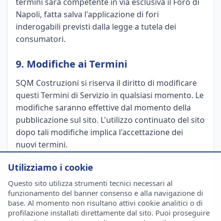
termini sarà competente in via esclusiva il Foro di
Napoli, fatta salva l'applicazione di fori
inderogabili previsti dalla legge a tutela dei
consumatori.
9. Modifiche ai Termini
SQM Costruzioni si riserva il diritto di modificare
questi Termini di Servizio in qualsiasi momento. Le
modifiche saranno effettive dal momento della
pubblicazione sul sito. L'utilizzo continuato del sito
dopo tali modifiche implica l'accettazione dei
nuovi termini.
Ultimo aggiornamento:
8/8/2026
Utilizziamo i cookie
Questo sito utilizza strumenti tecnici necessari al
10. Contatti
funzionamento del banner consenso e alla navigazione di
base. Al momento non risultano attivi cookie analitici o di
Per qualsiasi domanda sui nostri Termini di
profilazione installati direttamente dal sito. Puoi proseguire
Servizio, contattare: